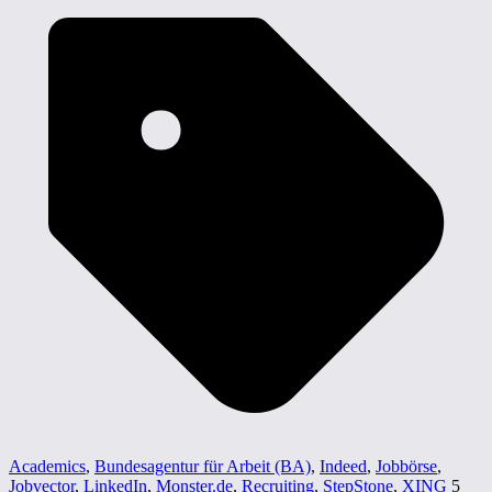
Academics
,
Bundesagentur für Arbeit (BA)
,
Indeed
,
Jobbörse
,
Jobvector
,
LinkedIn
,
Monster.de
,
Recruiting
,
StepStone
,
XING
5