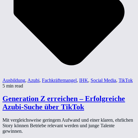
Ausbildung
,
Azubi
,
Fachkräftemangel
,
IHK
,
Social Media
,
TikTok
5 min read
Generation Z erreichen – Erfolgreiche
Azubi-Suche über TikTok
Mit vergleichsweise geringem Aufwand und einer klaren, ehrlichen
Story können Betriebe relevant werden und junge Talente
gewinnen.